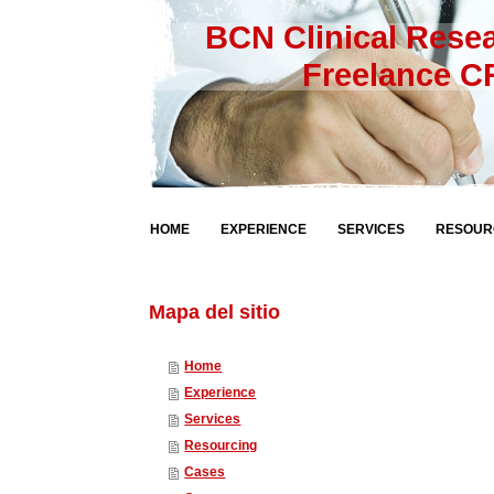
BCN Clinical Rese
Freelance CRA
HOME
EXPERIENCE
SERVICES
RESOUR
Mapa del sitio
Home
Experience
Services
Resourcing
Cases